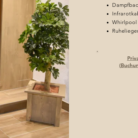
Dampfba
Infrarotka
Whirlpool
Ruheliege
Priv
(
Buchun