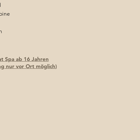
d
bine
n
at Spa ab 16 Jahren
g nur vor Ort möglich
)