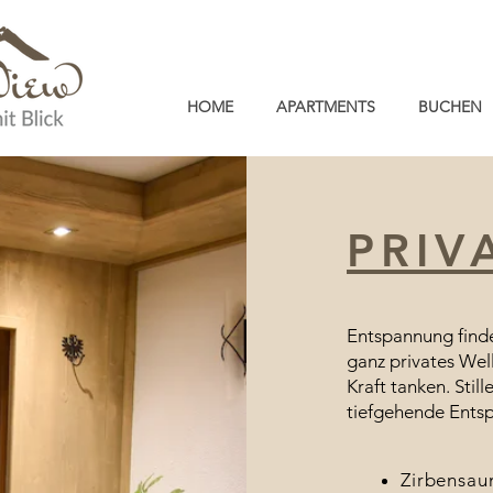
HOME
APARTMENTS
BUCHEN
PRIV
Entspannung find
ganz privates Well
Kraft tanken. Stil
tiefgehende Ents
Zirbensau